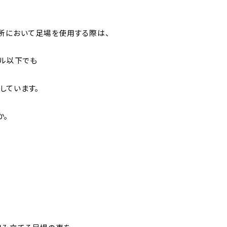
箇所において足場を使用する際は、
トル以下でも
しています。
か。