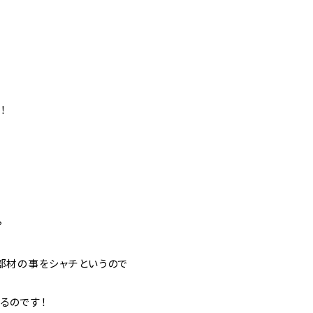
！
？
部材の事をシャチというので
るのです！