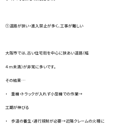
①道路が狭い・進入禁止が多く、工事が難しい
大阪市では、古い住宅街を中心に狭あい道路（幅
４ｍ未満）が非常に多いです。
その結果…
・ 重機・トラックが入れず小型機での作業→
工期が伸びる
・ 歩道の養生・通行規制が必要→近隣クレームの火種に