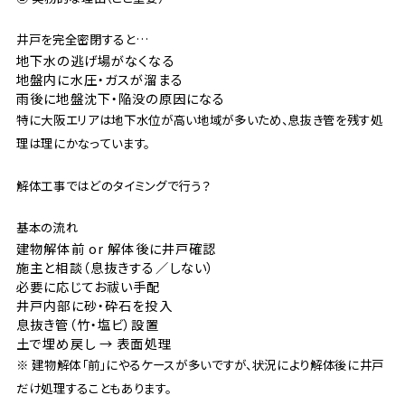
井戸を完全密閉すると…
地下水の逃げ場がなくなる
地盤内に水圧・ガスが溜まる
雨後に地盤沈下・陥没の原因になる
特に大阪エリアは地下水位が高い地域が多いため、息抜き管を残す処
理は理にかなっています。
解体工事ではどのタイミングで行う？
基本の流れ
建物解体前 or 解体後に井戸確認
施主と相談（息抜きする／しない）
必要に応じてお祓い手配
井戸内部に砂・砕石を投入
息抜き管（竹・塩ビ）設置
土で埋め戻し → 表面処理
※ 建物解体「前」にやるケースが多いですが、状況により解体後に井戸
だけ処理することもあります。