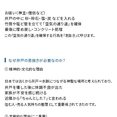
お祓い（神主・僧侶など）
井戸の中に 砂・砕石・塩・炭 などを入れる
竹筒や塩ビ管を立てて「空気の通り道」を確保
最後に埋め戻し・コンクリート処理
この「空気の通り道」を確保する行為を「息抜き」と呼びます。
なぜ井戸の息抜きが必要なのか？
① 精神的・文化的な理由
日本では古くから井戸＝水脈につながる神聖な場所と考えられており、
井戸を壊した後に体調不良が出た
家族が不安を感じ続ける
近隣から「ちゃんとした？」と言われる
住む人・売る人気持ちの整理として重要視されてきたのです。
② 実務的な理由（ここ重要）