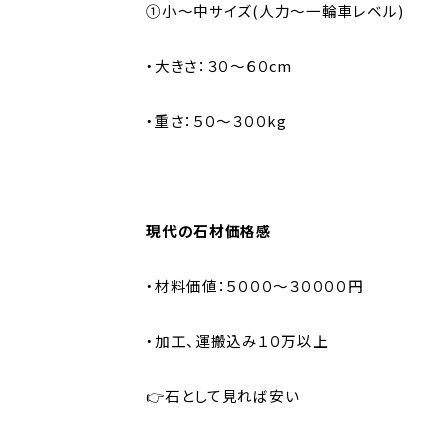
①小～中サイズ(人力～一輪車レベル)
・大きさ：３０～６０cm
・重さ：５０～３００kg
現代の石材価格感
・材料価値：５０００～３００００円
・加工、運搬込み１０万以上
👉石として見れば安い