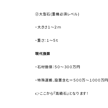
②大型石(重機必須レベル)
・大きさ１～２ｍ
・重さ：１～５ｔ
現代換算
・石材価値：５０～３００万円
・特殊運搬、設置含む＝５００万～１０００万
👉ここから『高級石』となります！