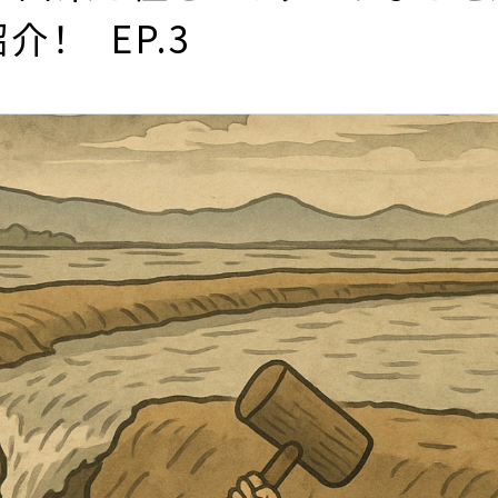
！ EP.3