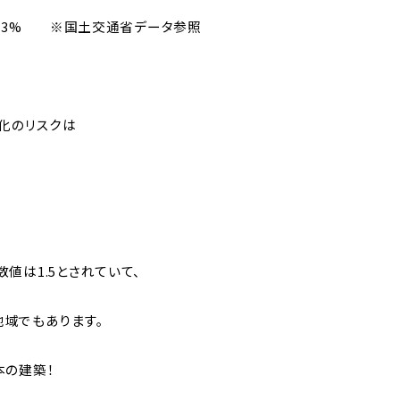
3.3% ※国土交通省データ参照
化のリスクは
値は1.5とされていて、
地域でもあります。
本の建築！