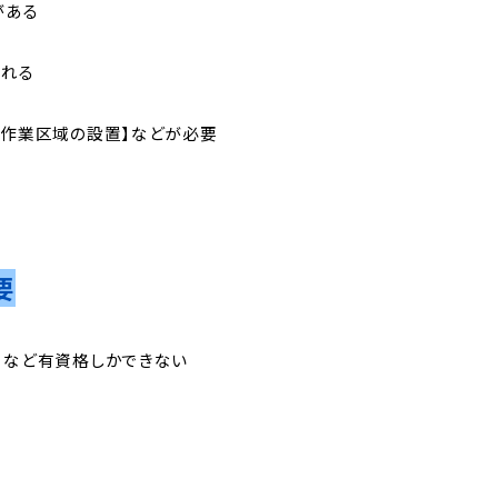
がある
られる
・作業区域の設置】などが必要
要
】など有資格しかできない