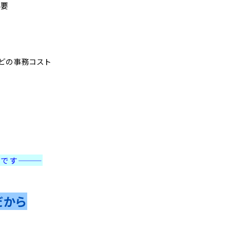
必要
どの事務コスト
のです
———
だから