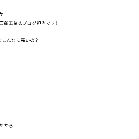
か
三輝工業のブログ担当です！
でこんなに高いの？
だから