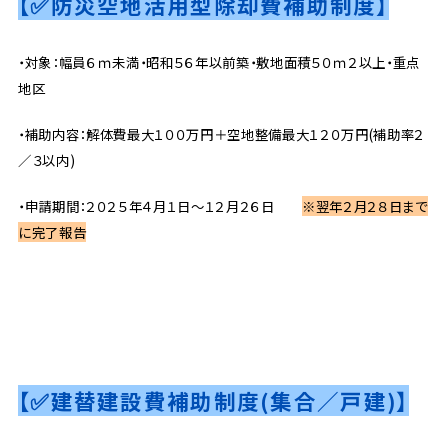
【✅防災空地活用型除却費補助制度】
・対象：幅員６ｍ未満・昭和５６年以前築・敷地面積５０ｍ２以上・重点
地区
・補助内容：解体費最大１００万円＋空地整備最大１２０万円(補助率２
／３以内)
・申請期間：２０２５年４月１日～１２月２６日
※翌年２月２８日まで
に完了報告
【✅建替建設費補助制度(集合／戸建)】