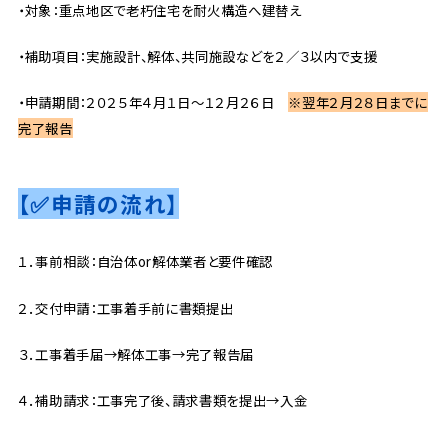
・対象：重点地区で老朽住宅を耐火構造へ建替え
・補助項目：実施設計、解体、共同施設などを２／３以内で支援
・申請期間：２０２５年４月１日～１２月２６日
※翌年２月２８日までに
完了報告
【✅申請の流れ
】
１．事前相談：自治体or解体業者と要件確認
２．交付申請：工事着手前に書類提出
３．工事着手届→解体工事→完了報告届
４．補助請求：工事完了後、請求書類を提出→入金