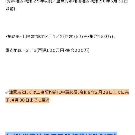
(対策地区：昭和２５年以前／重点対策地域地区：昭和５６年５月３１日
以前)
・補助率・上限：対策地区＝１／２(戸建７５万円・集合１５０万)、
重点地区＝２／３(戸建１００万円・集合２００万)
✅
注意点としては工事契約前に申請必須、令和８年２月２８日までに完
了、４月３０日までに請求